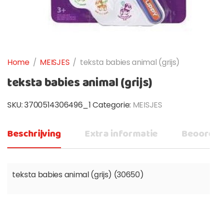
Home
/
MEISJES
/
teksta babies animal (grijs)
teksta babies animal (grijs)
SKU:
3700514306496_1
Categorie:
MEISJES
Beschrijving
Extra informatie
Beoorde
teksta babies animal (grijs) (30650)