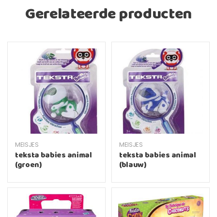
Gerelateerde producten
MEISJES
MEISJES
teksta babies animal
teksta babies animal
(groen)
(blauw)