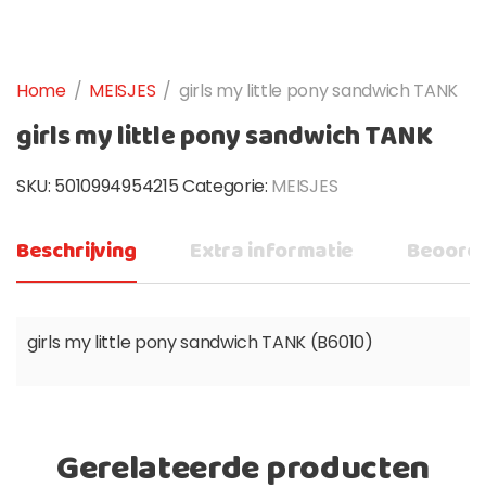
Home
/
MEISJES
/
girls my little pony sandwich TANK
girls my little pony sandwich TANK
SKU:
5010994954215
Categorie:
MEISJES
Beschrijving
Extra informatie
Beoorde
girls my little pony sandwich TANK (B6010)
Gerelateerde producten