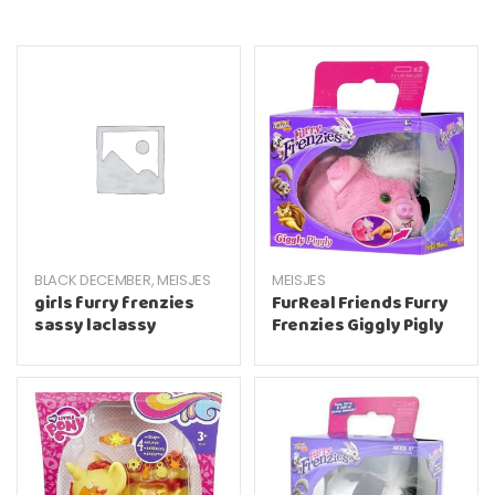
BLACK DECEMBER
,
MEISJES
MEISJES
girls furry frenzies
FurReal Friends Furry
sassy laclassy
Frenzies Giggly Pigly