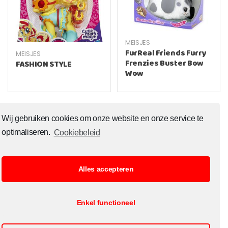
MEISJES
FurReal Friends Furry
MEISJES
Frenzies Buster Bow
FASHION STYLE
Wow
Wij gebruiken cookies om onze website en onze service te
optimaliseren.
Cookiebeleid
Alles accepteren
© Copyright 2020 Toysoutlet.shop ALL RIGHTS RESERVED.
Enkel functioneel
B2B Registratie
Cookiebeleid
Contact