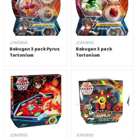
JONGENS
JONGENS
Bakugan 3 pack Pyrus
Bakugan 3 pack
Tortonium
Tortonium
nd child menu
JONGENS
JONGENS