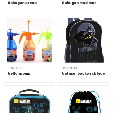
Bakugan arena
Bakugan maximus
JONGENS
JONGENS
ballonpomp
batman backpack lego