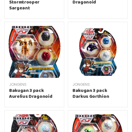
Stormtrooper
Dragonoid
Sargeant
JONGENS
JONGENS
Bakugan 3 pack
Bakugan 3 pack
Aurelius Dragonoid
Darkus Gorthion