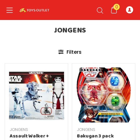
0
JONGENS
nd child menu
Filters
JONGENS
JONGENS
Assault Walker +
Bakugan 3 pack