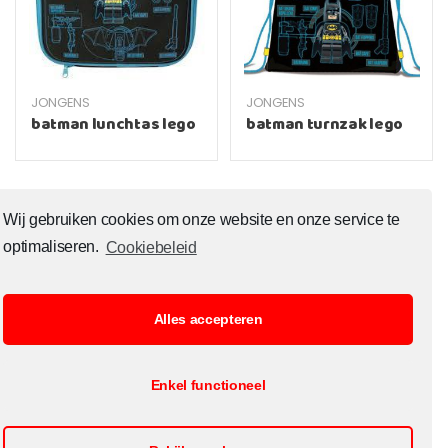
JONGENS
JONGENS
batman lunchtas lego
batman turnzak lego
1
2
3
4
5
→
Wij gebruiken cookies om onze website en onze service te
optimaliseren.
Cookiebeleid
Alles accepteren
© Copyright 2020 Toysoutlet.shop ALL RIGHTS RESERVED.
Enkel functioneel
B2B Registratie
Cookiebeleid
Contact