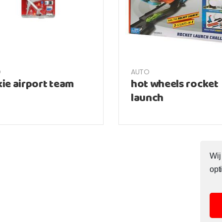
O
AUTO
kie airport team
hot wheels rocket
launch
Wij
opt