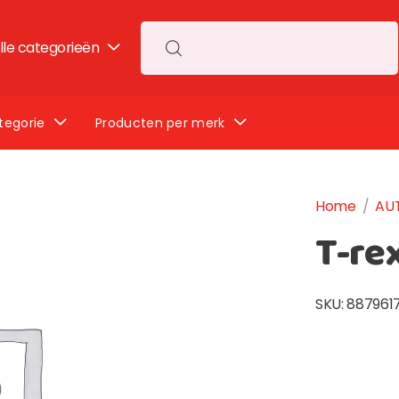
lle categorieën
Search for:
tegorie
Producten per merk
Home
/
AU
T-re
SKU:
887961