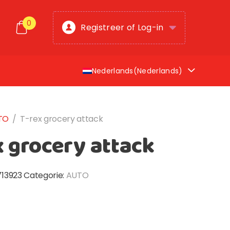
0
Registreer of Log-in
Nederlands
(
Nederlands
)
TO
/
T-rex grocery attack
x grocery attack
713923
Categorie:
AUTO