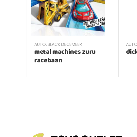
AUTO
,
BLACK DECEMBER
AUT
metal machines zuru
dic
racebaan