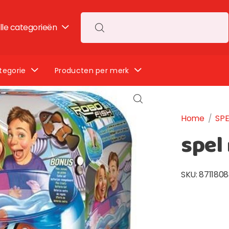
lle categorieën
Search for:
tegorie
Producten per merk
Home
/
SPE
spel 
SKU:
871180