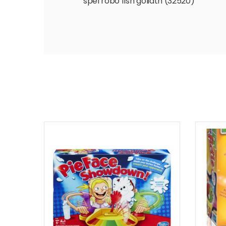
spel robo fish goliath (32520)