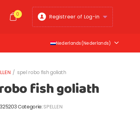
0
Registreer of Log-in
Nederlands
(
Nederlands
)
LLEN
/
spel robo fish goliath
robo fish goliath
8325203
Categorie:
SPELLEN