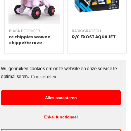
BLACK DECEMBER
,
RADIOGRAFISCH
RADIOGRAFISCH
rc chippies wowee
R/C EXOST AQUA JET
chippette roze
Wij gebruiken cookies om onze website en onze service te
optimaliseren.
Cookiebeleid
Alles accepteren
© Copyright 2020 Toysoutlet.shop ALL RIGHTS RESERVED.
Enkel functioneel
B2B Registratie
Cookiebeleid
Contact