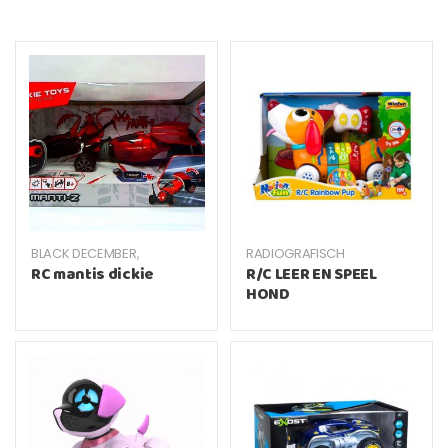
BLACK DECEMBER
,
RADIOGRAFISCH
RADIOGRAFISCH
RC mantis dickie
R/C LEER EN SPEEL
HOND