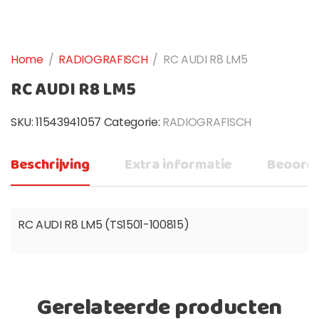
Home
/
RADIOGRAFISCH
/
RC AUDI R8 LM5
RC AUDI R8 LM5
SKU:
11543941057
Categorie:
RADIOGRAFISCH
Beschrijving
Extra informatie
Beoorde
RC AUDI R8 LM5 (TS1501-100815)
Gerelateerde producten