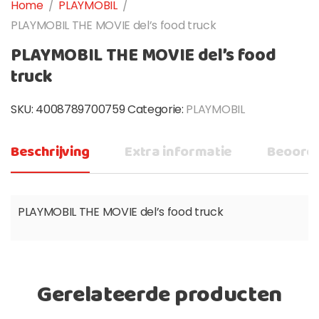
Home
/
PLAYMOBIL
/
PLAYMOBIL THE MOVIE del’s food truck
PLAYMOBIL THE MOVIE del’s food
truck
SKU:
4008789700759
Categorie:
PLAYMOBIL
Beschrijving
Extra informatie
Beoorde
PLAYMOBIL THE MOVIE del’s food truck
Gerelateerde producten