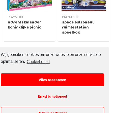
PLAYMOBIL
PLAYMOBIL
adventskalender
space astronaut
koninklijke picnic
ruimtestation
speelbox
Wij gebruiken cookies om onze website en onze service te
optimaliseren.
Cookiebeleid
Alles accepteren
© Copyright 2020 Toysoutlet.shop ALL RIGHTS RESERVED.
Enkel functioneel
B2B Registratie
Cookiebeleid
Contact
Openingsuren