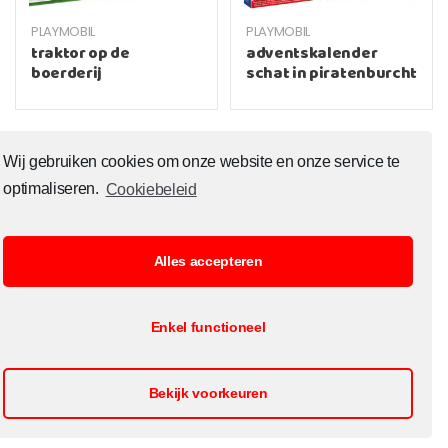
PLAYMOBIL
PLAYMOBIL
traktor op de
adventskalender
boerderij
schat in piratenburcht
Wij gebruiken cookies om onze website en onze service te
optimaliseren.
Cookiebeleid
Alles accepteren
© Copyright 2020 Toysoutlet.shop ALL RIGHTS RESERVED.
Enkel functioneel
B2B Registratie
Cookiebeleid
Contact
Openingsuren
Bekijk voorkeuren