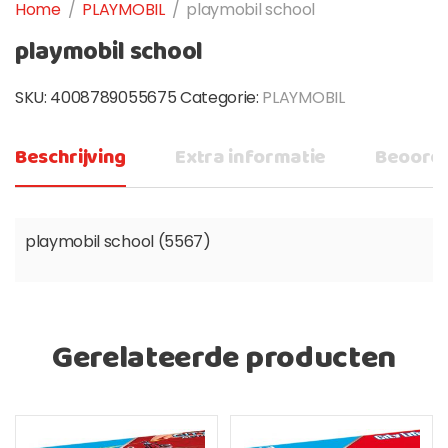
Home
/
PLAYMOBIL
/
playmobil school
playmobil school
SKU:
4008789055675
Categorie:
PLAYMOBIL
Beschrijving
Extra informatie
Beoorde
playmobil school (5567)
Gerelateerde producten