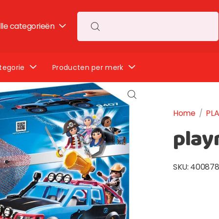
lle categorieën
Search for:
tegorie
Producten per merk
Home
/
PL
play
SKU:
400878