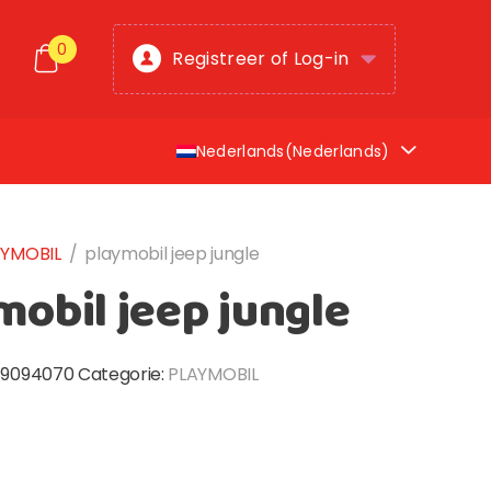
0
Registreer of Log-in
Nederlands
(
Nederlands
)
AYMOBIL
/
playmobil jeep jungle
mobil jeep jungle
9094070
Categorie:
PLAYMOBIL