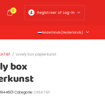
0
Registreer of Log-in
Nederlands
(
Nederlands
)
EATIEF
/
Lovely box papierkunst
ly box
erkunst
3944601
Categorie:
CREATIEF