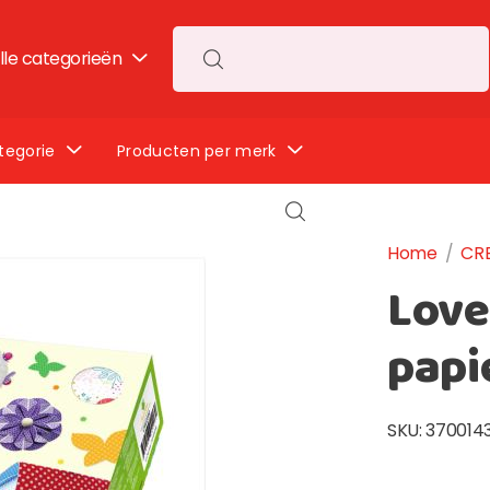
lle categorieën
Search for:
tegorie
Producten per merk
Home
/
CR
Love
papi
SKU:
370014