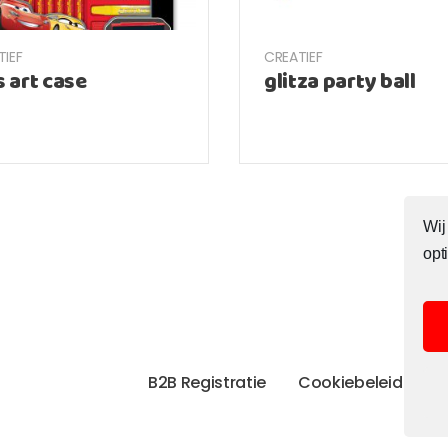
TIEF
CREATIEF
s art case
glitza party ball
Wij
opt
B2B Registratie
Cookiebeleid
C