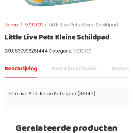
Home
/
MEISJES
/
Little Live Pets Kleine Schildpad
Little Live Pets Kleine Schildpad
SKU:
630996281444
Categorie:
MEISJES
Beschrijving
Extra informatie
Beoorde
Little Live Pets Kleine Schildpad (33647)
Gerelateerde producten