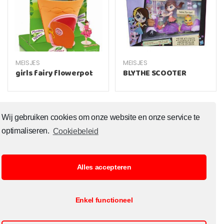
MEISJES
MEISJES
girls fairy flowerpot
BLYTHE SCOOTER
Wij gebruiken cookies om onze website en onze service te
optimaliseren.
Cookiebeleid
Alles accepteren
© Copyright 2020 Toysoutlet.shop ALL RIGHTS RESERVED.
Enkel functioneel
B2B Registratie
Cookiebeleid
Contact