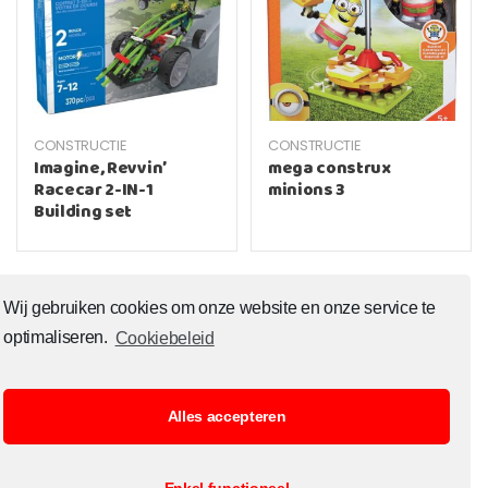
CONSTRUCTIE
CONSTRUCTIE
Imagine, Revvin’
mega construx
Racecar 2-IN-1
minions 3
Building set
Wij gebruiken cookies om onze website en onze service te
optimaliseren.
Cookiebeleid
Alles accepteren
© Copyright 2020 Toysoutlet.shop ALL RIGHTS RESERVED.