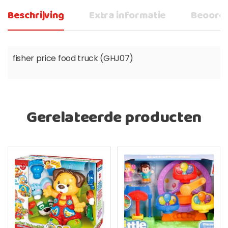
Beschrijving
Extra informatie
Beoorde
fisher price food truck (GHJ07)
Gerelateerde producten