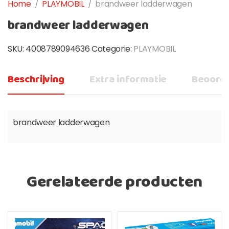
Home
/
PLAYMOBIL
/
brandweer ladderwagen
brandweer ladderwagen
SKU:
4008789094636
Categorie:
PLAYMOBIL
Beschrijving
Extra informatie
Beoorde
brandweer ladderwagen
Gerelateerde producten