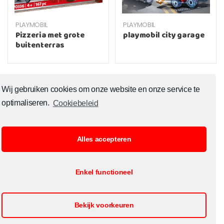
PLAYMOBIL
PLAYMOBIL
Pizzeria met grote
playmobil city garage
buitenterras
Wij gebruiken cookies om onze website en onze service te
optimaliseren.
Cookiebeleid
Alles accepteren
© Copyright 2020 Toysoutlet.shop ALL RIGHTS RESERVED.
Enkel functioneel
B2B Registratie
Cookiebeleid
Contact
Openingsuren
Bekijk voorkeuren