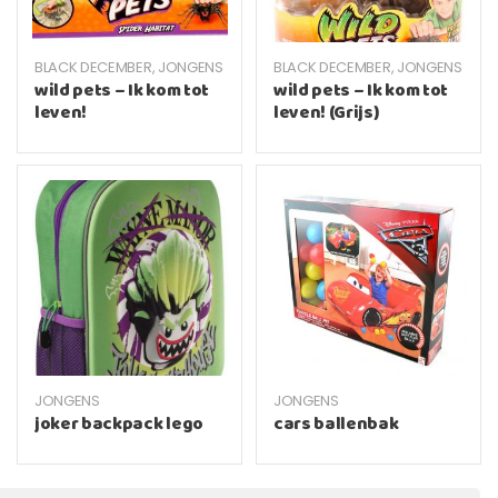
BLACK DECEMBER
,
JONGENS
BLACK DECEMBER
,
JONGENS
wild pets – Ik kom tot
wild pets – Ik kom tot
leven!
leven! (Grijs)
JONGENS
JONGENS
joker backpack lego
cars ballenbak