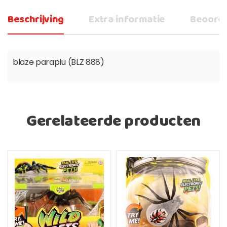
Beschrijving
Extra informatie
Beoorde
blaze paraplu (BLZ 888)
Gerelateerde producten