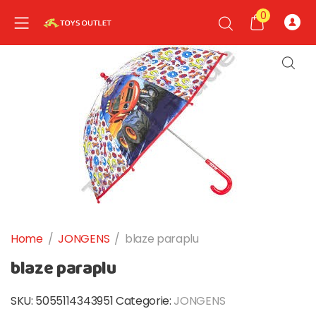
0
nd child menu
nd child menu
Home
/
JONGENS
/
blaze paraplu
blaze paraplu
SKU:
5055114343951
Categorie:
JONGENS