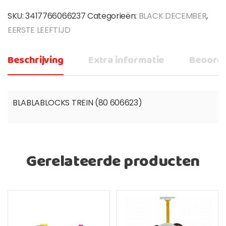
SKU:
3417766066237
Categorieën:
BLACK DECEMBER
,
EERSTE LEEFTIJD
Beschrijving
Extra informatie
Beoorde
BLABLABLOCKS TREIN (80 606623)
Gerelateerde producten