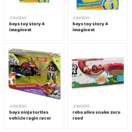
JONGENS
JONGENS
boys toy story 4
boys toy story 4
imaginext
imaginext
JONGENS
JONGENS
boys ninja turtles
robo alive snake zuru
vehicle ragin racer
rood