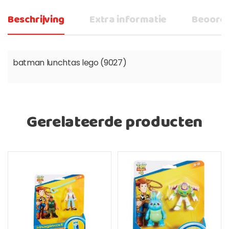
Beschrijving
Extra informatie
Beoorde
batman lunchtas lego (9027)
Gerelateerde producten