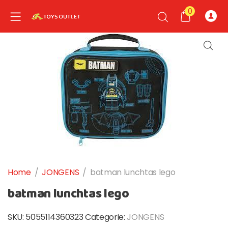
0
nd child menu
nd child menu
Home
/
JONGENS
/
batman lunchtas lego
batman lunchtas lego
SKU:
5055114360323
Categorie:
JONGENS