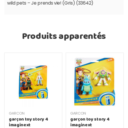
wild pets – Je prends vie! (Gris) (33642)
Produits apparentés
GARCON
GARCON
garçon toy story 4
garçon toy story 4
imaginext
imaginext