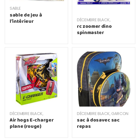
SABLE
sable de jeu à
DÉCEMBRE BLACK
,
l’intérieur
TELEGUIDES
rc zoomer dino
spinmaster
DÉCEMBRE BLACK
,
DÉCEMBRE BLACK
,
GARCON
TELEGUIDES
Air hogs E-charger
sac à dosavec sac
plane (rouge)
repas