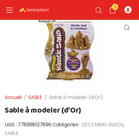
0
nd child menu
nd child menu
Accueil
/
SABLE
/
Sable à modeler (d’Or)
Sable à modeler (d’Or)
UGS :
778988127896
Catégories :
DÉCEMBRE BLACK
,
SABLE