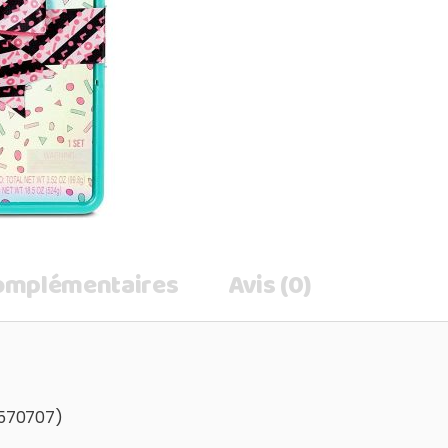
complémentaires
Avis (0)
(570707)