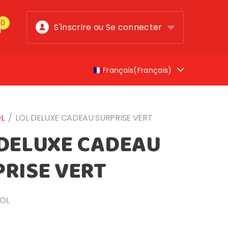
0
S'inscrire ou Se connecter
Français
(
Français
)
L
/
LOL DELUXE CADEAU SURPRISE VERT
 DELUXE CADEAU
RISE VERT
LOL