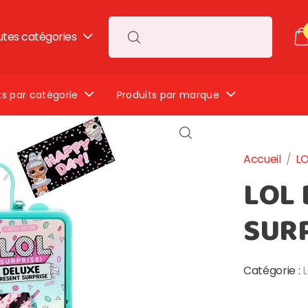
utes catégories
Search for:
ts par catégorie
Produits par marque
Accueil
/
LO
LOL
SURP
Catégorie :