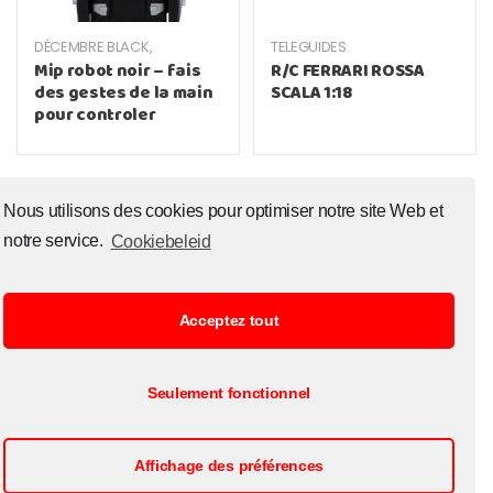
DÉCEMBRE BLACK
,
TELEGUIDES
TELEGUIDES
Mip robot noir – fais
R/C FERRARI ROSSA
des gestes de la main
SCALA 1:18
pour controler
Nous utilisons des cookies pour optimiser notre site Web et
notre service.
Cookiebeleid
Acceptez tout
© Copyright 2020 Toysoutlet.shop ALL RIGHTS RESERVED.
Seulement fonctionnel
Inscription B2B
Politique relative aux cookies (EU)
Contact
Heures d’ouverture
Affichage des préférences