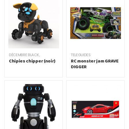
DÉCEMBRE BLACK
,
TELEGUIDES
TELEGUIDES
Chipies chipper (noir)
RC monster jam GRAVE
DIGGER