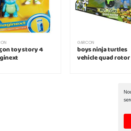
CON
GARCON
çon toy story 4
boys ninja turtles
ginext
vehicle quad rotor
Nou
ser