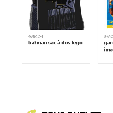
GARCON
GAR
batman sac à dos lego
gar
ima