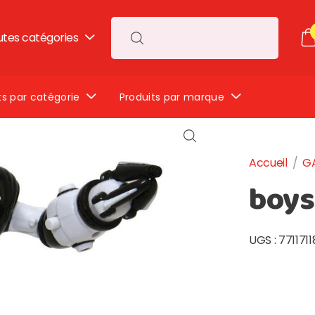
utes catégories
Search for:
ts par catégorie
Produits par marque
Accueil
/
G
boys
UGS :
771171