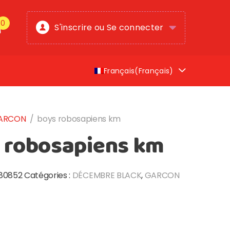
0
S'inscrire ou Se connecter
Français
(
Français
)
ARCON
/
boys robosapiens km
 robosapiens km
180852
Catégories :
DÉCEMBRE BLACK
,
GARCON